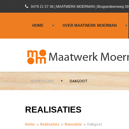
0479 21 57 36 | MAATWERK MOERMAN | Brugsesteenweg 39 |
HOME
OVER MAATWERK MOERMAN
HOMEPAGINA
DAKGOOT
REALISATIES
Home
»
Realisaties
»
Renovatie
» Dakgoot