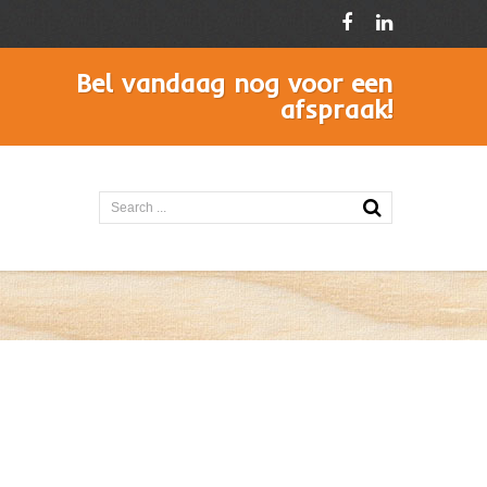
Bel
vandaag
nog
voor
een
afspraak!
Search
...